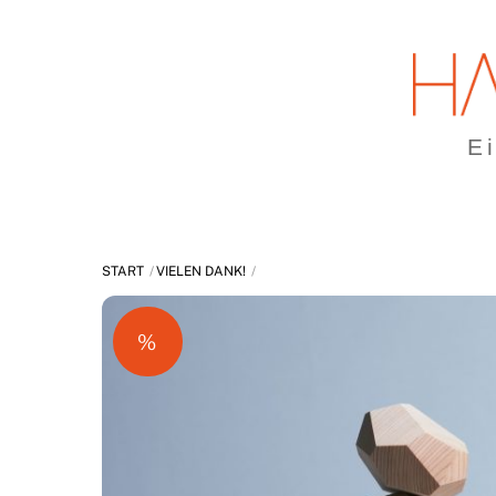
Skip
to
content
E
START
VIELEN DANK!
%