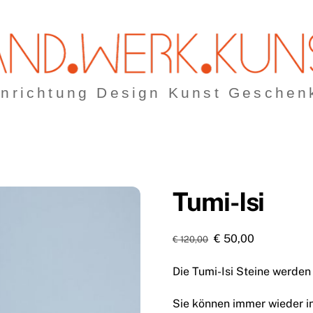
inrichtung Design Kunst Geschen
Tumi-Isi
Ursprünglicher
Aktueller
€
50,00
€
120,00
Preis
Preis
Die Tumi-Isi Steine werden
war:
ist:
€ 120,00
€ 50,00.
Sie können immer wieder i