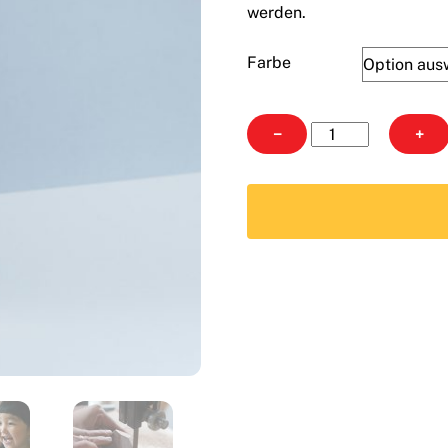
werden.
Farbe
Tumi-
−
+
Isi
Menge