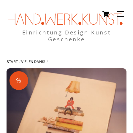
Skip
Cart
Men
to
content
Einrichtung Design Kunst
Geschenke
START
VIELEN DANK!
%