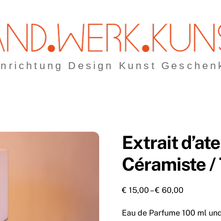
inrichtung Design Kunst Geschen
Extrait d’ate
Céramiste /
Preisspan
€
15,00
–
€
60,00
€ 15,00
Eau de Parfume 100 ml und
bis