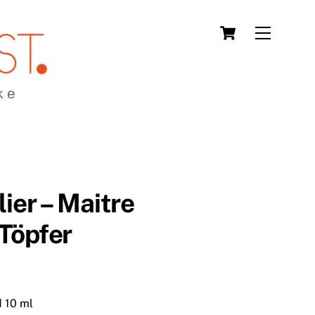
Cart
Menu
ke
lier – Maitre
 Töpfer
ne:
 10 ml