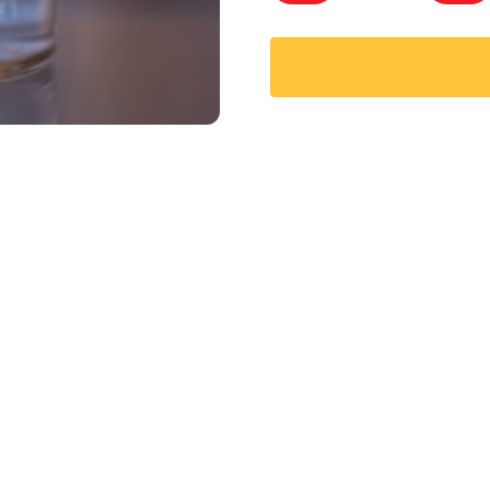
d'atelier
-
Maitre
Céramiste
/
Töpfer
Menge