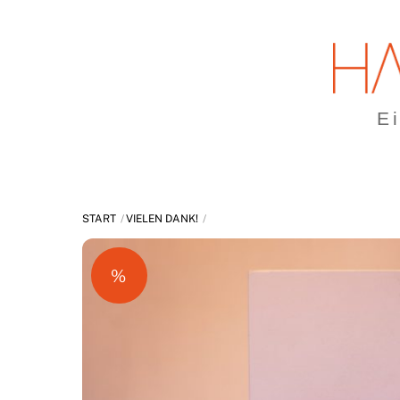
Skip
to
content
E
START
VIELEN DANK!
%