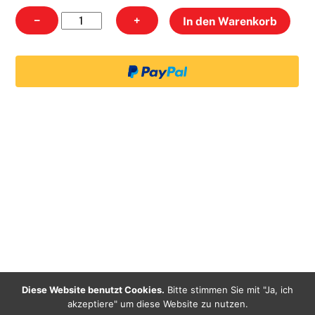
10
−
+
In den Warenkorb
MINUTES
AROMA
Menge
Diese Website benutzt Cookies.
Bitte stimmen Sie mit "Ja, ich
akzeptiere" um diese Website zu nutzen.