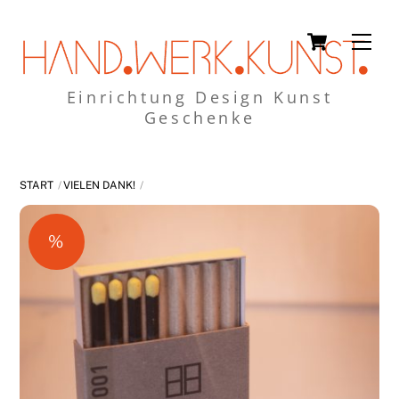
Skip
Cart
Men
to
content
Einrichtung Design Kunst
Geschenke
START
VIELEN DANK!
%