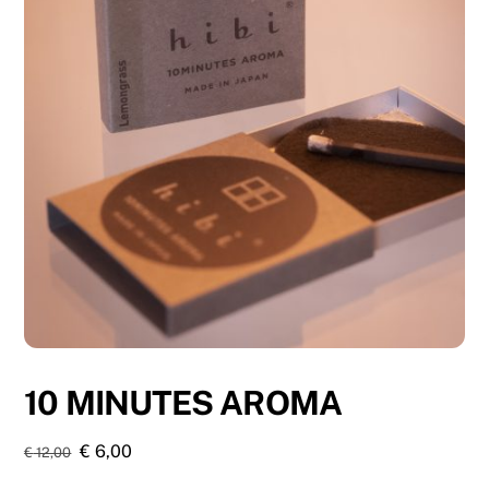
10 MINUTES AROMA
Ursprünglicher
Aktueller
€
6,00
€
12,00
Preis
Preis